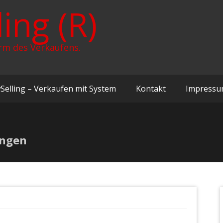
ing (R)
rm des Verkaufens.
Selling – Verkaufen mit System
Kontakt
Impress
ungen