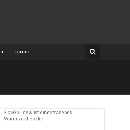
um
Forum
FlowSelling® ist eingetragenes
Warenzeichen der